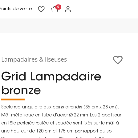
0
Points de vente
Lampadaires & liseuses
Suspensions & appliques
Objets de Décoration
Lampadaires & liseuses
Grid Lampadaire
bronze
Socle rectangulaire aux coins arrondis (35 cm x 28 cm).
Mât métallique en tube d'acier Ø 22 mm. Les 2 abat-jour
en tôle perforée roulée et soudée sont fixés sur le mât à
une hauteur de 120 cm et 175 cm par rapport au sol.