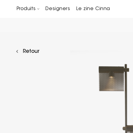
Produits
Designers
Le zine Cinna
Canapés composables
Chaises, bridges & tabourets
Tables basses & Bout de canapés
Retour