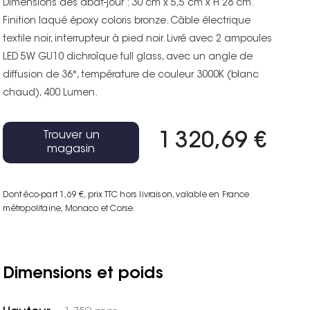
Dimensions des abat-jour : 30 cm x 5,5 cm x H 28 cm.
Finition laqué époxy coloris bronze. Câble électrique
textile noir, interrupteur à pied noir. Livré avec 2 ampoules
LED 5W GU10 dichroïque full glass, avec un angle de
diffusion de 36°, température de couleur 3000K (blanc
chaud), 400 Lumen.
Trouver un
1 320,69 €
magasin
Dont éco-part 1,69 €
, prix TTC hors livraison, valable en France
métropolitaine, Monaco et Corse.
Dimensions et poids