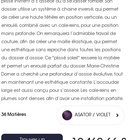
plissé invitent à s’asseoir ou à se laisser tomber. Son
dossier utilise un système à chaine inversé, qui permet
de créer une haute têtière en position verticale, ou un
enroulé, combiné avec un cale-reins, pour une position
moins profonde. On remarquera l’admirable travail de
couture, afin de créer une maille élastique, qui permet
une esthétique sans reproche dans toutes les positions
du dossier d’assise. Ce ''plissé soleil'' resserre la matière
et permet un enroulé parfait du dossier. Marie-Christine
Dorner a cherché une profondeur d’assise évolutive, tout
en maintenant une esthétique constante. L’accoudoir
large est aussi conçu pour s’asseoir. Les cale-reins en
plumes sont denses afin d’avoir une installation parfaite.
36 Matières
ASATOR / VIOLET
Trouver un