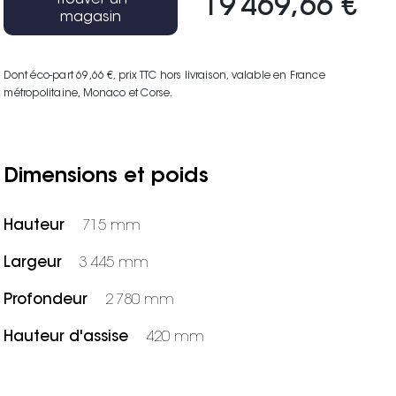
19 469,66 €
magasin
Dont éco-part 69,66 €
, prix TTC hors livraison, valable en France
métropolitaine, Monaco et Corse.
Dimensions et poids
Hauteur
715 mm
Largeur
3 445 mm
Profondeur
2 780 mm
Hauteur d'assise
420 mm