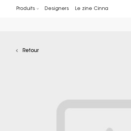
Produits
Designers
Le zine Cinna
Canapés composables
Chaises, bridges & tabourets
Tables basses & Bout de canapés
Retour