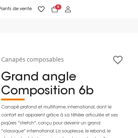
0
Points de vente
Lampadaires & liseuses
Suspensions & appliques
Objets de Décoration
Canapés composables
Grand angle
Composition 6b
Canapé profond et multiforme, international, dont le
confort est apparent grâce à sa têtière articulée et ses
piqûres ''stretch'', conçu pour devenir un grand
''classique'' international. La souplesse, le rebond, le