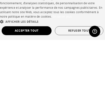
FRENCH
fonctionnement, d’analyses statistiques, de personnalisation de votre
expérience et analyser la performance de nos campagnes publicitaires. En
ENGLISH
utilisant notre site Web, vous acceptez tous les cookies conformément à
notre politique en matière de cookies.
En savoir plus
DUTCH
AFFICHER LES DÉTAILS
SPANISH
ACCEPTER TOUT
REFUSER TOUT
STRICTEMENT NÉCESSAIRES
PERFORMANCE
CIBLAGE
FONCTIONNALITÉ
NON CLASSÉ
Strictement nécessaires
Performance
Ciblage
Fonctionnalité
Non classé
Les cookies strictement nécessaires permettent des fonctionnalités de base du site
Web telles que la connexion des utilisateurs et la gestion des comptes. Le site Web
ne peut pas être utilisé correctement sans les cookies strictement nécessaires.
Provider /
Nom
Expiration
La description