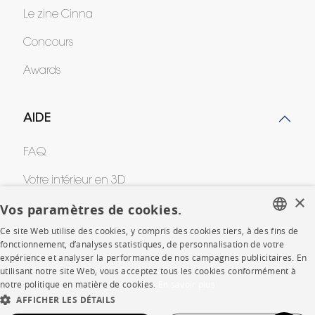
Le zine Cinna
Concours
Awards
AIDE
FAQ
Votre intérieur en 3D
×
Vos paramètres de cookies.
Contacts
Ce site Web utilise des cookies, y compris des cookies tiers, à des fins de
FRENCH
fonctionnement, d’analyses statistiques, de personnalisation de votre
CORPORATE
expérience et analyser la performance de nos campagnes publicitaires. En
ENGLISH
utilisant notre site Web, vous acceptez tous les cookies conformément à
notre politique en matière de cookies.
En savoir plus
DUTCH
Presse
AFFICHER LES DÉTAILS
SPANISH