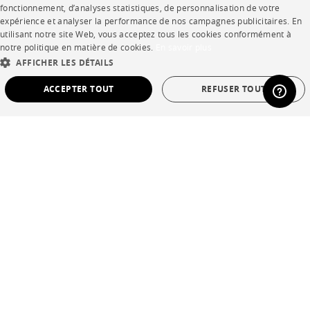
CORPORATE
FRENCH
fonctionnement, d’analyses statistiques, de personnalisation de votre
expérience et analyser la performance de nos campagnes publicitaires. En
ENGLISH
utilisant notre site Web, vous acceptez tous les cookies conformément à
Presse
notre politique en matière de cookies.
En savoir plus
DUTCH
AFFICHER LES DÉTAILS
Rejoignez-nous
SPANISH
ACCEPTER TOUT
REFUSER TOUT
Devenir concessionnaire
Contract
STRICTEMENT NÉCESSAIRES
PERFORMANCE
CIBLAGE
FONCTIONNALITÉ
NON CLASSÉ
SHOP
Points de vente
Strictement nécessaires
Performance
Ciblage
Fonctionnalité
Garanties et SAV
Non classé
Les cookies strictement nécessaires permettent des fonctionnalités de base du site
Ventes privées
Web telles que la connexion des utilisateurs et la gestion des comptes. Le site Web
ne peut pas être utilisé correctement sans les cookies strictement nécessaires.
Provider /
Nom
Expiration
La description
Domaine