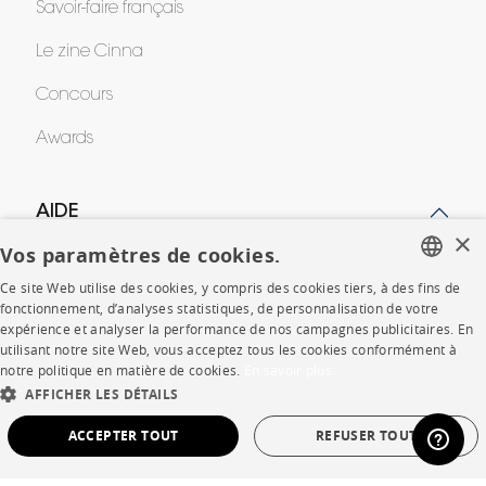
Savoir-faire français
Le zine Cinna
Concours
Awards
AIDE
×
Vos paramètres de cookies.
FAQ
Ce site Web utilise des cookies, y compris des cookies tiers, à des fins de
FRENCH
Votre intérieur en 3D
fonctionnement, d’analyses statistiques, de personnalisation de votre
expérience et analyser la performance de nos campagnes publicitaires. En
ENGLISH
utilisant notre site Web, vous acceptez tous les cookies conformément à
Contacts
notre politique en matière de cookies.
En savoir plus
DUTCH
AFFICHER LES DÉTAILS
SPANISH
CORPORATE
ACCEPTER TOUT
REFUSER TOUT
Presse