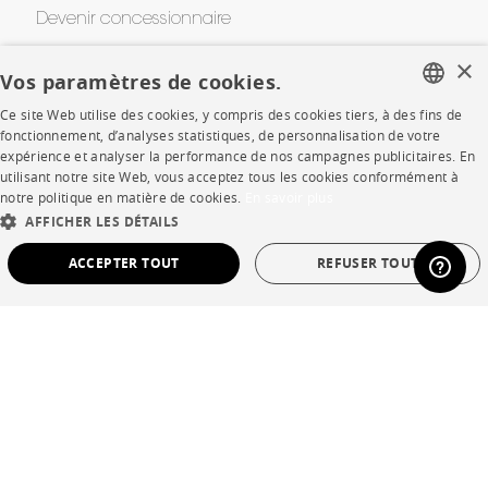
Devenir concessionnaire
×
Contract
Vos paramètres de cookies.
Ce site Web utilise des cookies, y compris des cookies tiers, à des fins de
FRENCH
fonctionnement, d’analyses statistiques, de personnalisation de votre
SHOP
expérience et analyser la performance de nos campagnes publicitaires. En
ENGLISH
utilisant notre site Web, vous acceptez tous les cookies conformément à
Points de vente
notre politique en matière de cookies.
En savoir plus
DUTCH
AFFICHER LES DÉTAILS
Garanties et SAV
SPANISH
ACCEPTER TOUT
REFUSER TOUT
Ventes privées
STRICTEMENT NÉCESSAIRES
PERFORMANCE
CIBLAGE
FONCTIONNALITÉ
NON CLASSÉ
Langue
français
Pays
France
Strictement nécessaires
Performance
Ciblage
Fonctionnalité
Non classé
*Conditions des offres