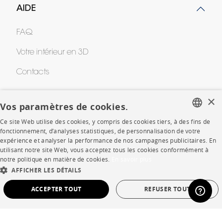
AIDE
FAQ
Votre intérieur en 3D
Contacts
×
Vos paramètres de cookies.
CORPORATE
Ce site Web utilise des cookies, y compris des cookies tiers, à des fins de
FRENCH
Presse
fonctionnement, d’analyses statistiques, de personnalisation de votre
expérience et analyser la performance de nos campagnes publicitaires. En
ENGLISH
utilisant notre site Web, vous acceptez tous les cookies conformément à
Rejoignez-nous
notre politique en matière de cookies.
En savoir plus
DUTCH
Devenir concessionnaire
AFFICHER LES DÉTAILS
SPANISH
ACCEPTER TOUT
REFUSER TOUT
Contract
STRICTEMENT NÉCESSAIRES
PERFORMANCE