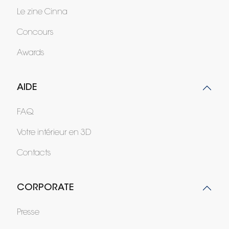
Le zine Cinna
Concours
Awards
AIDE
FAQ
Votre intérieur en 3D
Contacts
CORPORATE
Presse