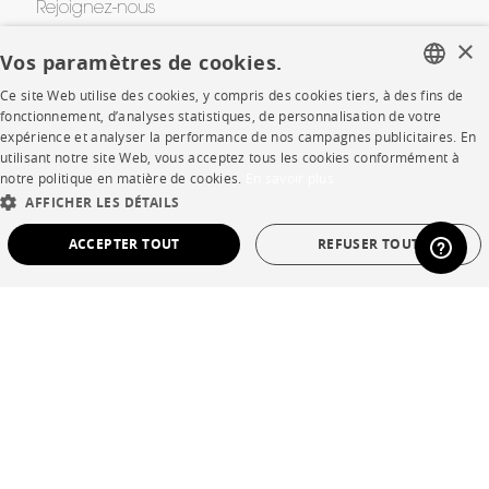
Rejoignez-nous
×
Devenir concessionnaire
Vos paramètres de cookies.
Ce site Web utilise des cookies, y compris des cookies tiers, à des fins de
Contract
FRENCH
fonctionnement, d’analyses statistiques, de personnalisation de votre
expérience et analyser la performance de nos campagnes publicitaires. En
ENGLISH
utilisant notre site Web, vous acceptez tous les cookies conformément à
SHOP
notre politique en matière de cookies.
En savoir plus
DUTCH
AFFICHER LES DÉTAILS
SPANISH
Points de vente
ACCEPTER TOUT
REFUSER TOUT
Garanties et SAV
STRICTEMENT NÉCESSAIRES
PERFORMANCE
Ventes privées
CIBLAGE
FONCTIONNALITÉ
NON CLASSÉ
Langue
français
Strictement nécessaires
Performance
Ciblage
Fonctionnalité
Non classé
Pays
France