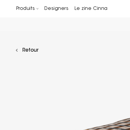
Produits
Designers
Le zine Cinna
Canapés composables
Chaises, bridges & tabourets
Tables basses & Bout de canapés
Retour