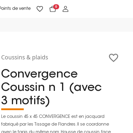
0
Points de vente
Lampadaires & liseuses
Suspensions & appliques
Objets de Décoration
Coussins & plaids
Convergence
Coussin n 1 (avec
3 motifs)
Le coussin 45 x 45 CONVERGENCE est en jacquard
fabriqué par les Tissage de Flandres. Il se coordonne
avec le tapis du même nom. Housse de coussin, face