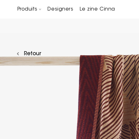
Produits
Designers
Le zine Cinna
Canapés composables
Chaises, bridges & tabourets
Tables basses & Bout de canapés
Retour