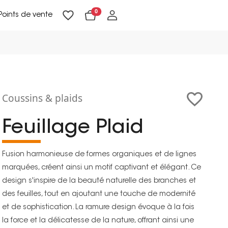
0
Points de vente
Lampadaires & liseuses
Suspensions & appliques
Objets de Décoration
Coussins & plaids
Feuillage Plaid
Fusion harmonieuse de formes organiques et de lignes
marquées, créent ainsi un motif captivant et élégant. Ce
design s'inspire de la beauté naturelle des branches et
des feuilles, tout en ajoutant une touche de modernité
et de sophistication. La ramure design évoque à la fois
la force et la délicatesse de la nature, offrant ainsi une