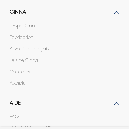
CINNA
L'Esprit Cinna
Fabrication
Savoir-faire français
Le zine Cinna
Concours
Awards
AIDE
FAQ
Votre intérieur en 3D