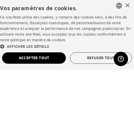
×
Vos paramètres de cookies.
Contacts
Ce site Web utilise des cookies, y compris des cookies tiers, à des fins de
FRENCH
fonctionnement, d’analyses statistiques, de personnalisation de votre
expérience et analyser la performance de nos campagnes publicitaires. En
ENGLISH
CORPORATE
utilisant notre site Web, vous acceptez tous les cookies conformément à
notre politique en matière de cookies.
En savoir plus
DUTCH
Presse
AFFICHER LES DÉTAILS
SPANISH
ACCEPTER TOUT
REFUSER TOUT
Rejoignez-nous
Devenir concessionnaire
STRICTEMENT NÉCESSAIRES
PERFORMANCE
Contract
CIBLAGE
FONCTIONNALITÉ
NON CLASSÉ
SHOP
Strictement nécessaires
Performance
Ciblage
Fonctionnalité
Points de vente
Non classé
Garanties et SAV
Les cookies strictement nécessaires permettent des fonctionnalités de base du site