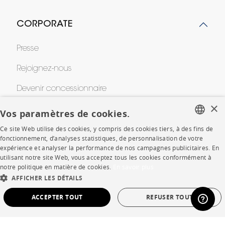
CORPORATE
Presse
Rejoignez-nous
Devenir concessionnaire
×
Contract
Vos paramètres de cookies.
Ce site Web utilise des cookies, y compris des cookies tiers, à des fins de
FRENCH
fonctionnement, d’analyses statistiques, de personnalisation de votre
SHOP
expérience et analyser la performance de nos campagnes publicitaires. En
ENGLISH
utilisant notre site Web, vous acceptez tous les cookies conformément à
notre politique en matière de cookies.
En savoir plus
Points de vente
DUTCH
AFFICHER LES DÉTAILS
SPANISH
Garanties et SAV
ACCEPTER TOUT
REFUSER TOUT
Ventes privées
STRICTEMENT NÉCESSAIRES
PERFORMANCE