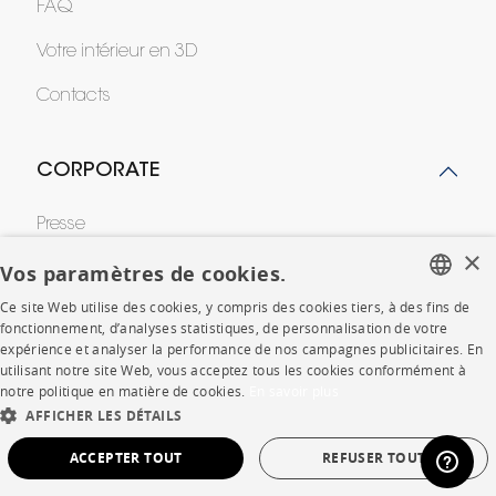
FAQ
Votre intérieur en 3D
Contacts
CORPORATE
Presse
×
Rejoignez-nous
Vos paramètres de cookies.
Ce site Web utilise des cookies, y compris des cookies tiers, à des fins de
Devenir concessionnaire
FRENCH
fonctionnement, d’analyses statistiques, de personnalisation de votre
expérience et analyser la performance de nos campagnes publicitaires. En
Contract
ENGLISH
utilisant notre site Web, vous acceptez tous les cookies conformément à
notre politique en matière de cookies.
En savoir plus
DUTCH
AFFICHER LES DÉTAILS
SHOP
SPANISH
ACCEPTER TOUT
REFUSER TOUT
Points de vente