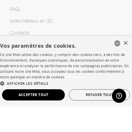
FAQ
Votre intérieur en 3D
Contacts
×
Vos paramètres de cookies.
CORPORATE
Ce site Web utilise des cookies, y compris des cookies tiers, à des fins de
FRENCH
fonctionnement, d’analyses statistiques, de personnalisation de votre
expérience et analyser la performance de nos campagnes publicitaires. En
Presse
ENGLISH
utilisant notre site Web, vous acceptez tous les cookies conformément à
notre politique en matière de cookies.
En savoir plus
DUTCH
Rejoignez-nous
AFFICHER LES DÉTAILS
SPANISH
Devenir concessionnaire
ACCEPTER TOUT
REFUSER TOUT
Contract
STRICTEMENT NÉCESSAIRES
PERFORMANCE
CIBLAGE
FONCTIONNALITÉ
NON CLASSÉ
SHOP