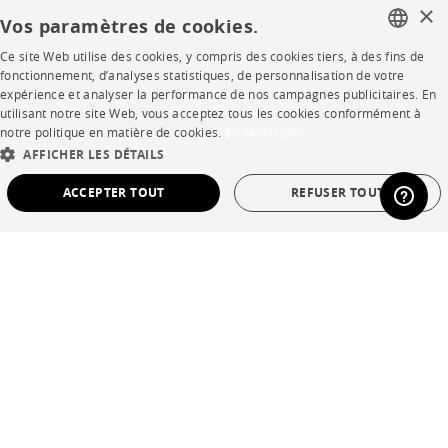
Contract
×
Vos paramètres de cookies.
Ce site Web utilise des cookies, y compris des cookies tiers, à des fins de
FRENCH
SHOP
fonctionnement, d’analyses statistiques, de personnalisation de votre
expérience et analyser la performance de nos campagnes publicitaires. En
ENGLISH
utilisant notre site Web, vous acceptez tous les cookies conformément à
Points de vente
notre politique en matière de cookies.
En savoir plus
DUTCH
AFFICHER LES DÉTAILS
Garanties et SAV
SPANISH
ACCEPTER TOUT
REFUSER TOUT
Ventes privées
STRICTEMENT NÉCESSAIRES
PERFORMANCE
CIBLAGE
FONCTIONNALITÉ
NON CLASSÉ
Langue
français
Pays
France
Strictement nécessaires
Performance
Ciblage
Fonctionnalité
Non classé
*Conditions des offres
Mentions légales
Les cookies strictement nécessaires permettent des fonctionnalités de base du site