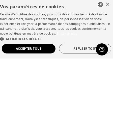
Contract
×
Vos paramètres de cookies.
Ce site Web utilise des cookies, y compris des cookies tiers, à des fins de
FRENCH
SHOP
fonctionnement, d’analyses statistiques, de personnalisation de votre
expérience et analyser la performance de nos campagnes publicitaires. En
ENGLISH
utilisant notre site Web, vous acceptez tous les cookies conformément à
Points de vente
notre politique en matière de cookies.
En savoir plus
DUTCH
AFFICHER LES DÉTAILS
Garanties et SAV
SPANISH
ACCEPTER TOUT
REFUSER TOUT
Ventes privées
STRICTEMENT NÉCESSAIRES
PERFORMANCE
CIBLAGE
FONCTIONNALITÉ
NON CLASSÉ
Langue
français
Pays
France
Strictement nécessaires
Performance
Ciblage
Fonctionnalité
Non classé
*Conditions des offres
Mentions légales
Les cookies strictement nécessaires permettent des fonctionnalités de base du site