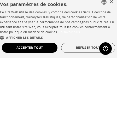
×
Vos paramètres de cookies.
Ce site Web utilise des cookies, y compris des cookies tiers, à des fins de
FRENCH
fonctionnement, d’analyses statistiques, de personnalisation de votre
expérience et analyser la performance de nos campagnes publicitaires. En
ENGLISH
utilisant notre site Web, vous acceptez tous les cookies conformément à
notre politique en matière de cookies.
En savoir plus
DUTCH
AFFICHER LES DÉTAILS
SPANISH
ACCEPTER TOUT
REFUSER TOUT
STRICTEMENT NÉCESSAIRES
PERFORMANCE
CIBLAGE
FONCTIONNALITÉ
NON CLASSÉ
Strictement nécessaires
Performance
Ciblage
Fonctionnalité
Non classé
Les cookies strictement nécessaires permettent des fonctionnalités de base du site
Web telles que la connexion des utilisateurs et la gestion des comptes. Le site Web