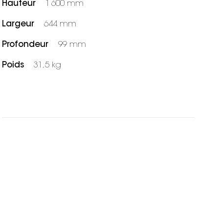
Hauteur
1 600 mm
Largeur
644 mm
Profondeur
99 mm
Poids
31,5 kg