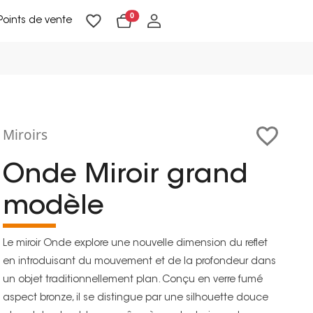
0
Points de vente
Lampadaires & liseuses
Suspensions & appliques
Objets de Décoration
Miroirs
Onde Miroir grand
modèle
Le miroir Onde explore une nouvelle dimension du reflet
en introduisant du mouvement et de la profondeur dans
un objet traditionnellement plan. Conçu en verre fumé
aspect bronze, il se distingue par une silhouette douce