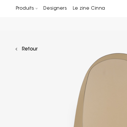
Produits
Designers
Le zine Cinna
Canapés composables
Chaises, bridges & tabourets
Tables basses & Bout de canapés
Retour