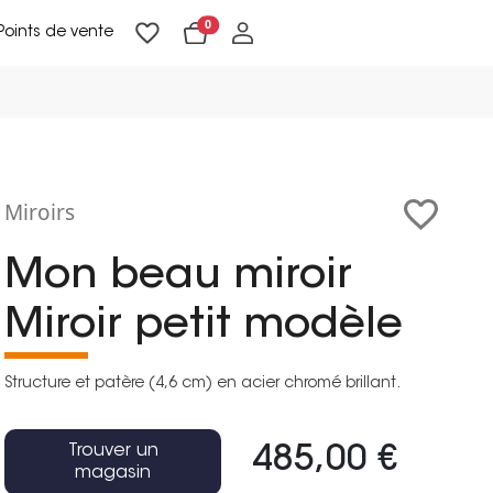
0
Points de vente
Lampadaires & liseuses
Suspensions & appliques
Objets de Décoration
Miroirs
Mon beau miroir
Miroir petit modèle
Structure et patère (4,6 cm) en acier chromé brillant.
Trouver un
485,00 €
magasin