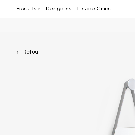
Produits
Designers
Le zine Cinna
Canapés composables
Chaises, bridges & tabourets
Tables basses & Bout de canapés
Retour