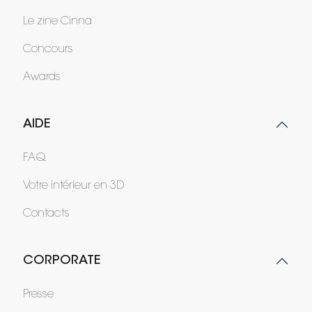
Le zine Cinna
Concours
Awards
AIDE
FAQ
Votre intérieur en 3D
Contacts
CORPORATE
Presse