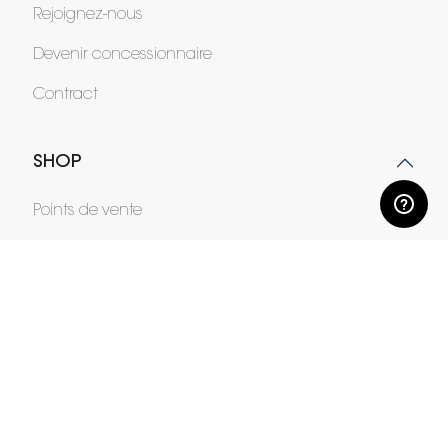
Rejoignez-nous
Devenir concessionnaire
Contract
SHOP
Points de vente
Garanties et SAV
Ventes privées
Langue
français
Pays
France