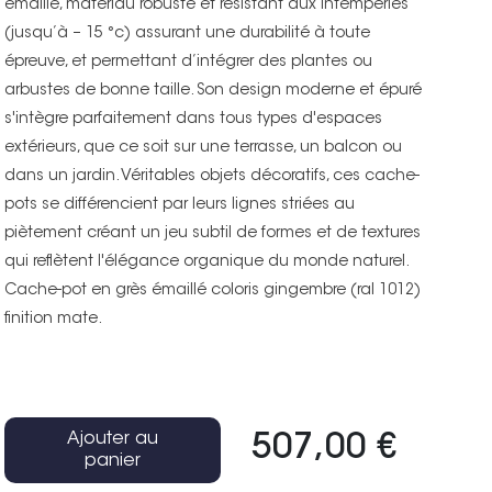
émaillé, matériau robuste et résistant aux intempéries
(jusqu’à – 15 °c) assurant une durabilité à toute
épreuve, et permettant d’intégrer des plantes ou
arbustes de bonne taille. Son design moderne et épuré
s'intègre parfaitement dans tous types d'espaces
extérieurs, que ce soit sur une terrasse, un balcon ou
dans un jardin. Véritables objets décoratifs, ces cache-
pots se différencient par leurs lignes striées au
piètement créant un jeu subtil de formes et de textures
qui reflètent l'élégance organique du monde naturel.
Cache-pot en grès émaillé coloris gingembre (ral 1012)
finition mate.
Ajouter au
507,00 €
panier