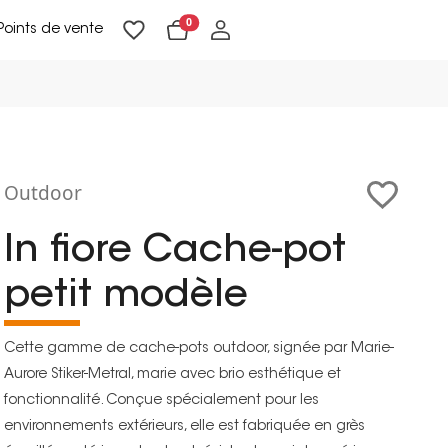
0
Points de vente
Lampadaires & liseuses
Suspensions & appliques
Objets de Décoration
Outdoor
In fiore Cache-pot
petit modèle
Cette gamme de cache-pots outdoor, signée par Marie-
Aurore Stiker-Metral, marie avec brio esthétique et
fonctionnalité. Conçue spécialement pour les
environnements extérieurs, elle est fabriquée en grès