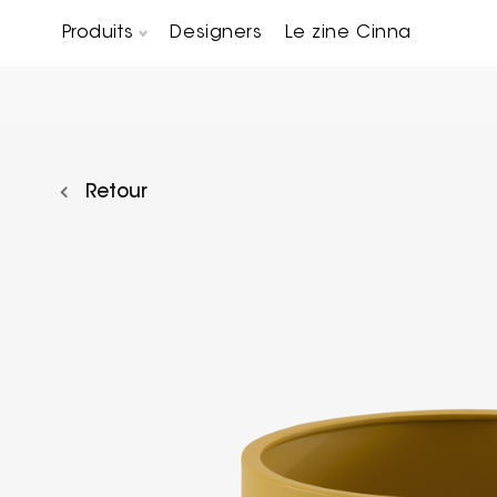
Produits
Designers
Le zine Cinna
Canapés composables
Chaises, bridges & tabourets
Tables basses & Bout de canapés
Retour