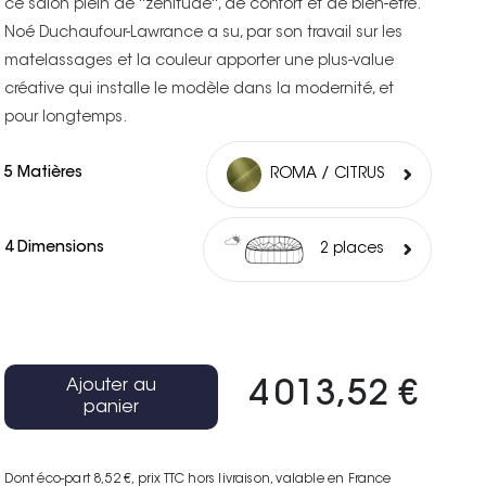
ce salon plein de ''zenitude'', de confort et de bien-être.
Noé Duchaufour-Lawrance a su, par son travail sur les
matelassages et la couleur apporter une plus-value
créative qui installe le modèle dans la modernité, et
pour longtemps.
5 Matières
ROMA / CITRUS
4 Dimensions
2 places
Ajouter au
4 013,52 €
panier
Dont éco-part 8,52 €
, prix TTC hors livraison, valable en France