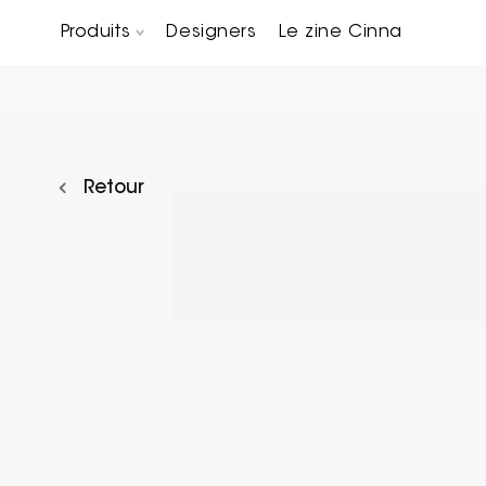
Produits
Designers
Le zine Cinna
Canapés composables
Chaises, bridges & tabourets
Tables basses & Bout de canapés
Retour