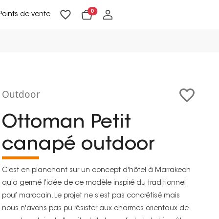
0
Points de vente
Lampadaires & liseuses
Suspensions & appliques
Objets de Décoration
Outdoor
Ottoman Petit
canapé outdoor
C'est en planchant sur un concept d'hôtel à Marrakech
qu'a germé l'idée de ce modèle inspiré du traditionnel
pouf marocain. Le projet ne s'est pas concrétisé mais
nous n'avons pas pu résister aux charmes orientaux de