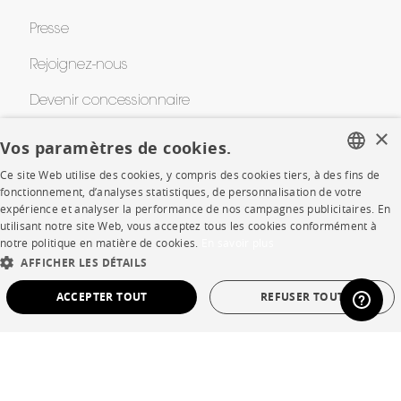
Presse
Rejoignez-nous
Devenir concessionnaire
×
Contract
Vos paramètres de cookies.
Ce site Web utilise des cookies, y compris des cookies tiers, à des fins de
FRENCH
fonctionnement, d’analyses statistiques, de personnalisation de votre
SHOP
expérience et analyser la performance de nos campagnes publicitaires. En
ENGLISH
utilisant notre site Web, vous acceptez tous les cookies conformément à
Points de vente
notre politique en matière de cookies.
En savoir plus
DUTCH
AFFICHER LES DÉTAILS
Garanties et SAV
SPANISH
ACCEPTER TOUT
REFUSER TOUT
Ventes privées
STRICTEMENT NÉCESSAIRES
PERFORMANCE
CIBLAGE
FONCTIONNALITÉ
NON CLASSÉ