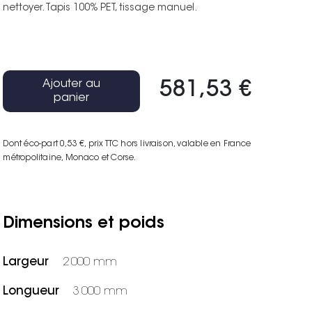
nettoyer. Tapis 100% PET, tissage manuel.
Ajouter au
581,53 €
panier
Dont éco-part 0,53 €
, prix TTC hors livraison, valable en France
métropolitaine, Monaco et Corse.
Dimensions et poids
Largeur
2 000 mm
Longueur
3 000 mm