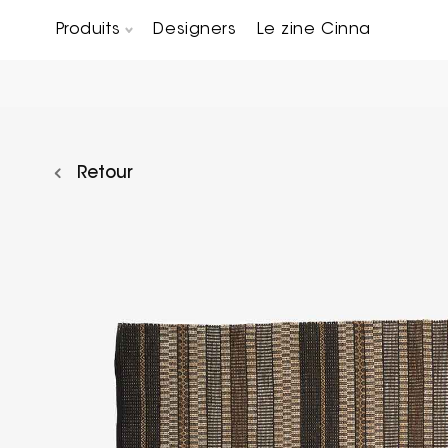
Produits
Designers
Le zine Cinna
Canapés composables
Chaises, bridges & tabourets
Tables basses & Bout de canapés
Retour