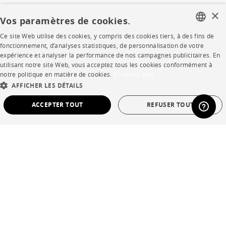
Rejoignez-nous
×
Vos paramètres de cookies.
Devenir concessionnaire
Ce site Web utilise des cookies, y compris des cookies tiers, à des fins de
FRENCH
fonctionnement, d’analyses statistiques, de personnalisation de votre
Contract
expérience et analyser la performance de nos campagnes publicitaires. En
ENGLISH
utilisant notre site Web, vous acceptez tous les cookies conformément à
notre politique en matière de cookies.
En savoir plus
DUTCH
SHOP
AFFICHER LES DÉTAILS
SPANISH
ACCEPTER TOUT
REFUSER TOUT
Points de vente
STRICTEMENT NÉCESSAIRES
PERFORMANCE
Garanties et SAV
Ventes privées
CIBLAGE
FONCTIONNALITÉ
NON CLASSÉ
Strictement nécessaires
Performance
Ciblage
Fonctionnalité
Non classé
Langue
français
Pays
France
Les cookies strictement nécessaires permettent des fonctionnalités de base du site