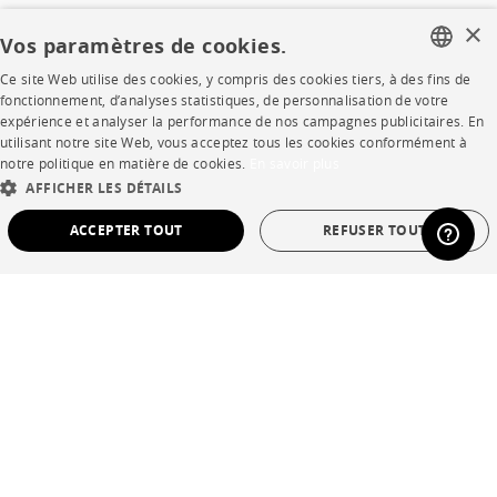
Rejoignez-nous
×
Vos paramètres de cookies.
Devenir concessionnaire
Ce site Web utilise des cookies, y compris des cookies tiers, à des fins de
FRENCH
fonctionnement, d’analyses statistiques, de personnalisation de votre
Contract
expérience et analyser la performance de nos campagnes publicitaires. En
ENGLISH
utilisant notre site Web, vous acceptez tous les cookies conformément à
notre politique en matière de cookies.
En savoir plus
DUTCH
SHOP
AFFICHER LES DÉTAILS
SPANISH
ACCEPTER TOUT
REFUSER TOUT
Points de vente
STRICTEMENT NÉCESSAIRES
PERFORMANCE
Garanties et SAV
Ventes privées
CIBLAGE
FONCTIONNALITÉ
NON CLASSÉ
Strictement nécessaires
Performance
Ciblage
Fonctionnalité
Non classé
Langue
français
Pays
France
Les cookies strictement nécessaires permettent des fonctionnalités de base du site