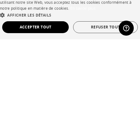
utilisant notre site Web, vous acceptez tous les cookies conformément à
Rejoignez-nous
notre politique en matière de cookies.
En savoir plus
DUTCH
AFFICHER LES DÉTAILS
Devenir concessionnaire
SPANISH
ACCEPTER TOUT
REFUSER TOUT
Contract
STRICTEMENT NÉCESSAIRES
PERFORMANCE
SHOP
CIBLAGE
FONCTIONNALITÉ
NON CLASSÉ
Points de vente
Garanties et SAV
Strictement nécessaires
Performance
Ciblage
Fonctionnalité
Non classé
Ventes privées
Les cookies strictement nécessaires permettent des fonctionnalités de base du site
Web telles que la connexion des utilisateurs et la gestion des comptes. Le site Web
ne peut pas être utilisé correctement sans les cookies strictement nécessaires.
Provider /
Nom
Expiration
La description
Domaine
Langue
français
CookieScriptConsent
1 an
Ce cookie est
CookieScript
Pays
France
utilisé par le