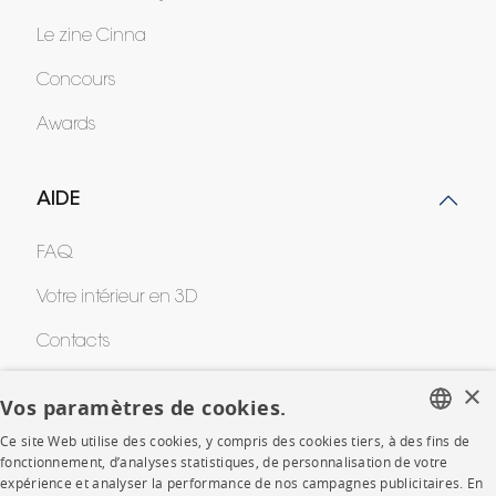
Le zine Cinna
Concours
Awards
AIDE
FAQ
Votre intérieur en 3D
Contacts
×
Vos paramètres de cookies.
CORPORATE
Ce site Web utilise des cookies, y compris des cookies tiers, à des fins de
FRENCH
fonctionnement, d’analyses statistiques, de personnalisation de votre
Presse
expérience et analyser la performance de nos campagnes publicitaires. En
ENGLISH