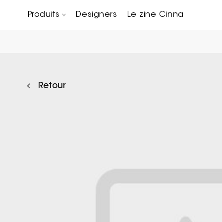
Produits
Designers
Le zine Cinna
Canapés composables
Chaises, bridges & tabourets
Tables basses & Bout de canapés
Retour