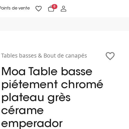
0
Points de vente
Lampadaires & liseuses
Suspensions & appliques
Objets de Décoration
Tables basses & Bout de canapés
Moa Table basse
piétement chromé
plateau grès
cérame
emperador