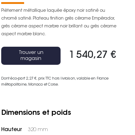
Piètement métallique laquée époxy noir satiné ou
chromé satiné. Plateau finition grès cérame Empérador,
grès cérame aspect marbre noir brillant ou grès cérame
aspect marbre blanc.
Trouver un
1 540,27 €
magasin
Dont éco-part 2,27 €
, prix TTC hors livraison, valable en France
métropolitaine, Monaco et Corse.
Dimensions et poids
Hauteur
320 mm