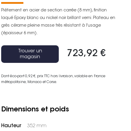
Piétement en acier de section carrée (8 mm), finition
laqué Epoxy blanc ou nickel noir brillant verni. Plateau en
grès cérame pleine masse très résistant à l'usage
(épaisseur 6 mm).
Trouver un
723,92 €
magasin
Dont éco-part 0,92 €
, prix TTC hors livraison, valable en France
métropolitaine, Monaco et Corse.
Dimensions et poids
Hauteur
352 mm