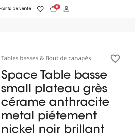
0
Points de vente
Lampadaires & liseuses
Suspensions & appliques
Objets de Décoration
Tables basses & Bout de canapés
Space Table basse
small plateau grès
cérame anthracite
metal piétement
nickel noir brillant