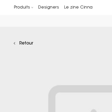
Produits
Designers
Le zine Cinna
Canapés composables
Chaises, bridges & tabourets
Tables basses & Bout de canapés
Retour