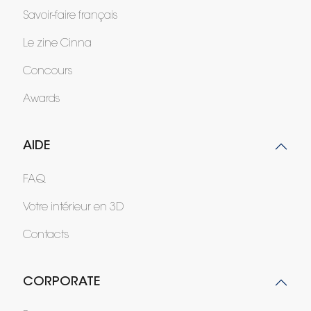
Savoir-faire français
Le zine Cinna
Concours
Awards
AIDE
FAQ
Votre intérieur en 3D
Contacts
CORPORATE