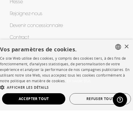
Presse
Rejoignez-nous
Devenir concessionnaire
Contract
×
Vos paramètres de cookies.
SHOP
Ce site Web utilise des cookies, y compris des cookies tiers, à des fins de
FRENCH
fonctionnement, d’analyses statistiques, de personnalisation de votre
expérience et analyser la performance de nos campagnes publicitaires. En
Points de vente
ENGLISH
utilisant notre site Web, vous acceptez tous les cookies conformément à
notre politique en matière de cookies.
En savoir plus
DUTCH
Garanties et SAV
AFFICHER LES DÉTAILS
SPANISH
Ventes privées
ACCEPTER TOUT
REFUSER TOUT
STRICTEMENT NÉCESSAIRES
PERFORMANCE
CIBLAGE
FONCTIONNALITÉ
NON CLASSÉ
Langue
français