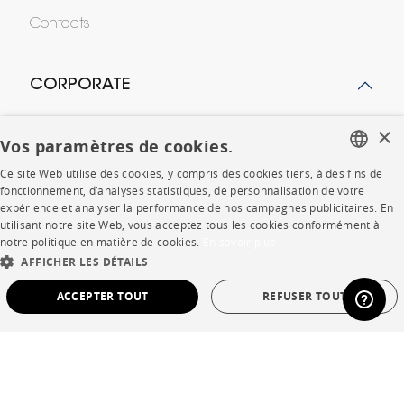
Contacts
CORPORATE
Presse
×
Vos paramètres de cookies.
Rejoignez-nous
Ce site Web utilise des cookies, y compris des cookies tiers, à des fins de
FRENCH
fonctionnement, d’analyses statistiques, de personnalisation de votre
Devenir concessionnaire
expérience et analyser la performance de nos campagnes publicitaires. En
ENGLISH
utilisant notre site Web, vous acceptez tous les cookies conformément à
Contract
notre politique en matière de cookies.
En savoir plus
DUTCH
AFFICHER LES DÉTAILS
SPANISH
ACCEPTER TOUT
REFUSER TOUT
SHOP
STRICTEMENT NÉCESSAIRES
PERFORMANCE
Points de vente
Garanties et SAV
CIBLAGE
FONCTIONNALITÉ
NON CLASSÉ