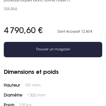
plateaux laqués blanc satiné, noyer, n...
Voir plus
4 790,60 €
Dont éco-part 12,60 €
Trouver un magasin
Dimensions et poids
Hauteur
751 mm
Diamètre
1 300 mm
Poids
125 kg