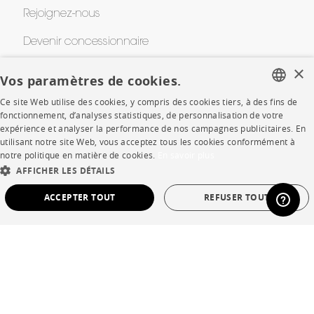
Rejoignez-nous
Devenir concessionnaire
×
Contract
Vos paramètres de cookies.
Ce site Web utilise des cookies, y compris des cookies tiers, à des fins de
FRENCH
fonctionnement, d’analyses statistiques, de personnalisation de votre
SHOP
expérience et analyser la performance de nos campagnes publicitaires. En
ENGLISH
utilisant notre site Web, vous acceptez tous les cookies conformément à
Points de vente
notre politique en matière de cookies.
En savoir plus
DUTCH
AFFICHER LES DÉTAILS
Garanties et SAV
SPANISH
ACCEPTER TOUT
REFUSER TOUT
Ventes privées
STRICTEMENT NÉCESSAIRES
PERFORMANCE
CIBLAGE
FONCTIONNALITÉ
NON CLASSÉ
Langue
français
Pays
France