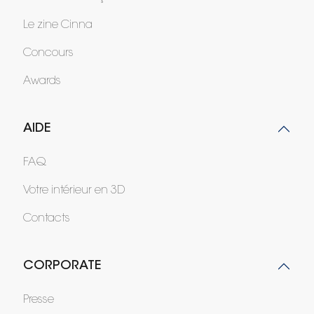
Le zine Cinna
Concours
Awards
AIDE
FAQ
Votre intérieur en 3D
Contacts
CORPORATE
Presse