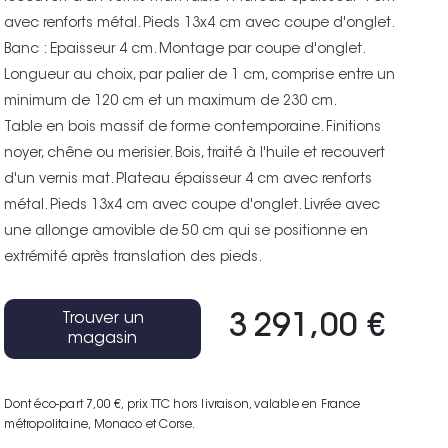
avec renforts métal. Pieds 13x4 cm avec coupe d'onglet.
Banc : Epaisseur 4 cm. Montage par coupe d'onglet.
Longueur au choix, par palier de 1 cm, comprise entre un
minimum de 120 cm et un maximum de 230 cm.
Table en bois massif de forme contemporaine. Finitions
noyer, chêne ou merisier. Bois, traité à l'huile et recouvert
d'un vernis mat. Plateau épaisseur 4 cm avec renforts
métal. Pieds 13x4 cm avec coupe d'onglet. Livrée avec
une allonge amovible de 50 cm qui se positionne en
extrémité après translation des pieds.
Trouver un
3 291,00 €
magasin
Dont éco-part 7,00 €
, prix TTC hors livraison, valable en France
métropolitaine, Monaco et Corse.