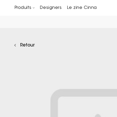
Produits
Designers
Le zine Cinna
Canapés composables
Chaises, bridges & tabourets
Tables basses & Bout de canapés
Retour