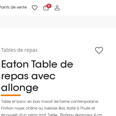
0
Points de vente
Lampadaires & liseuses
Suspensions & appliques
Objets de Décoration
Tables de repas
Eaton Table de
repas avec
allonge
Table et banc en bois massif de forme contemporaine.
Finition noyer, chêne ou merisier. Bois traité à l'huile et
recouvert d'un vernis mat. Table : Plateau épaisseur 4 cm