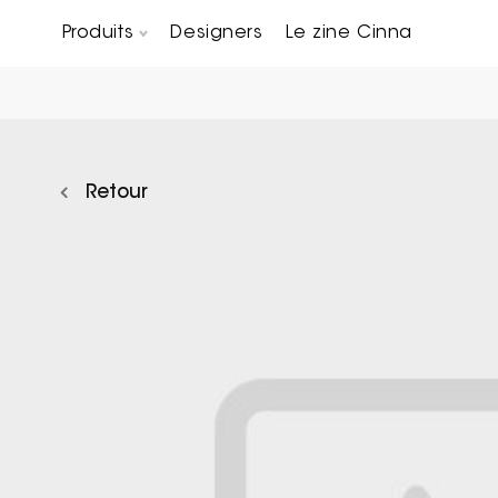
Produits
Designers
Le zine Cinna
Canapés composables
Chaises, bridges & tabourets
Tables basses & Bout de canapés
Retour