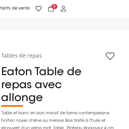
0
Points de vente
Lampadaires & liseuses
Suspensions & appliques
Objets de Décoration
Tables de repas
Eaton Table de
repas avec
allonge
Table et banc en bois massif de forme contemporaine.
Finition noyer, chêne ou merisier. Bois traité à l'huile et
recouvert d'un vernis mat. Table : Plateau épaisseur 4 cm