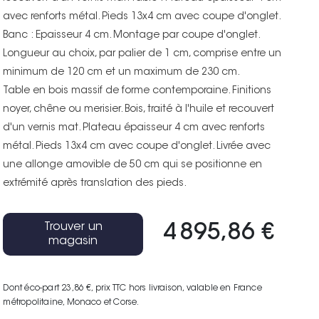
avec renforts métal. Pieds 13x4 cm avec coupe d'onglet.
Banc : Epaisseur 4 cm. Montage par coupe d'onglet.
Longueur au choix, par palier de 1 cm, comprise entre un
minimum de 120 cm et un maximum de 230 cm.
Table en bois massif de forme contemporaine. Finitions
noyer, chêne ou merisier. Bois, traité à l'huile et recouvert
d'un vernis mat. Plateau épaisseur 4 cm avec renforts
métal. Pieds 13x4 cm avec coupe d'onglet. Livrée avec
une allonge amovible de 50 cm qui se positionne en
extrémité après translation des pieds.
Trouver un
4 895,86 €
magasin
Dont éco-part 23,86 €
, prix TTC hors livraison, valable en France
métropolitaine, Monaco et Corse.