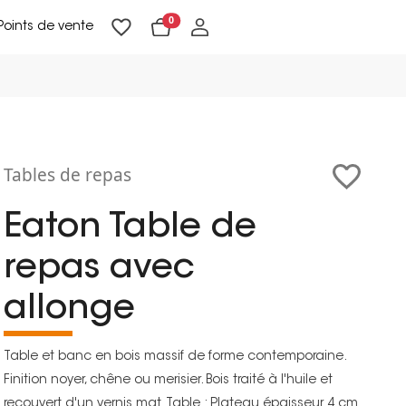
0
Points de vente
Lampadaires & liseuses
Suspensions & appliques
Objets de Décoration
Tables de repas
Eaton Table de
repas avec
allonge
Table et banc en bois massif de forme contemporaine.
Finition noyer, chêne ou merisier. Bois traité à l'huile et
recouvert d'un vernis mat. Table : Plateau épaisseur 4 cm