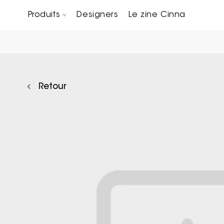
Produits
Designers
Le zine Cinna
Canapés composables
Chaises, bridges & tabourets
Tables basses & Bout de canapés
Retour