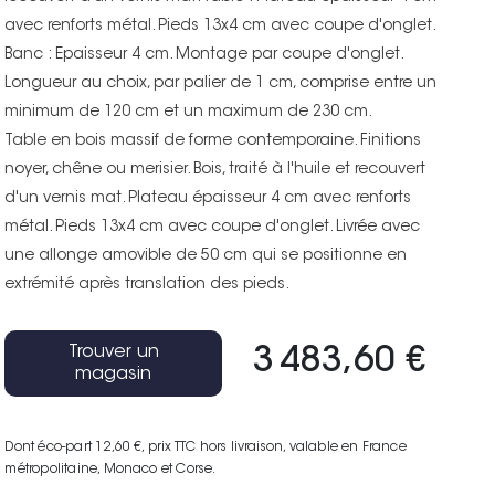
avec renforts métal. Pieds 13x4 cm avec coupe d'onglet.
Banc : Epaisseur 4 cm. Montage par coupe d'onglet.
Longueur au choix, par palier de 1 cm, comprise entre un
minimum de 120 cm et un maximum de 230 cm.
Table en bois massif de forme contemporaine. Finitions
noyer, chêne ou merisier. Bois, traité à l'huile et recouvert
d'un vernis mat. Plateau épaisseur 4 cm avec renforts
métal. Pieds 13x4 cm avec coupe d'onglet. Livrée avec
une allonge amovible de 50 cm qui se positionne en
extrémité après translation des pieds.
Trouver un
3 483,60 €
magasin
Dont éco-part 12,60 €
, prix TTC hors livraison, valable en France
métropolitaine, Monaco et Corse.