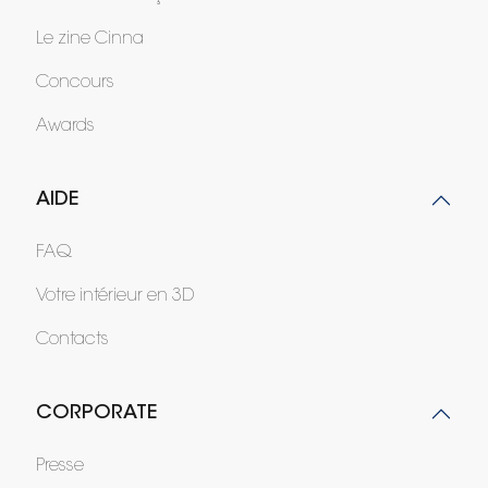
Le zine Cinna
Concours
Awards
AIDE
FAQ
Votre intérieur en 3D
Contacts
CORPORATE
Presse