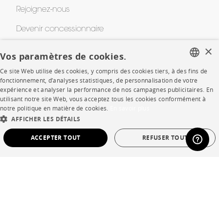
Rejoignez-nous
Devenir concessionnaire
×
Contract
Vos paramètres de cookies.
Ce site Web utilise des cookies, y compris des cookies tiers, à des fins de
FRENCH
fonctionnement, d’analyses statistiques, de personnalisation de votre
SHOP
expérience et analyser la performance de nos campagnes publicitaires. En
ENGLISH
utilisant notre site Web, vous acceptez tous les cookies conformément à
Points de vente
notre politique en matière de cookies.
En savoir plus
DUTCH
AFFICHER LES DÉTAILS
Garanties et SAV
SPANISH
ACCEPTER TOUT
REFUSER TOUT
Ventes privées
STRICTEMENT NÉCESSAIRES
PERFORMANCE
CIBLAGE
FONCTIONNALITÉ
NON CLASSÉ
Langue
français
Pays
France