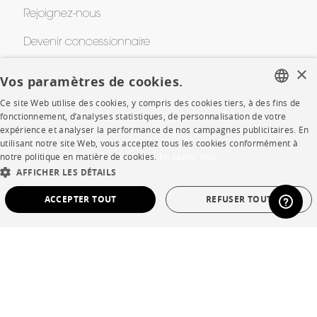
Rejoignez-nous
Devenir concessionnaire
×
Contract
Vos paramètres de cookies.
Ce site Web utilise des cookies, y compris des cookies tiers, à des fins de
FRENCH
fonctionnement, d’analyses statistiques, de personnalisation de votre
SHOP
expérience et analyser la performance de nos campagnes publicitaires. En
ENGLISH
utilisant notre site Web, vous acceptez tous les cookies conformément à
Points de vente
notre politique en matière de cookies.
En savoir plus
DUTCH
AFFICHER LES DÉTAILS
Garanties et SAV
SPANISH
ACCEPTER TOUT
REFUSER TOUT
Ventes privées
STRICTEMENT NÉCESSAIRES
PERFORMANCE
CIBLAGE
FONCTIONNALITÉ
NON CLASSÉ
Langue
français
Pays
France