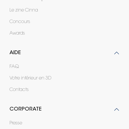
Le zine Cinna
Concours
Awards
AIDE
FAQ
Votre intérieur en 3D
Contacts
CORPORATE
Presse