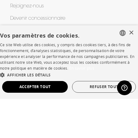
Rejoignez-nous
Devenir concessionnaire
×
Contract
Vos paramètres de cookies.
Ce site Web utilise des cookies, y compris des cookies tiers, à des fins de
FRENCH
fonctionnement, d’analyses statistiques, de personnalisation de votre
SHOP
expérience et analyser la performance de nos campagnes publicitaires. En
ENGLISH
utilisant notre site Web, vous acceptez tous les cookies conformément à
Points de vente
notre politique en matière de cookies.
En savoir plus
DUTCH
AFFICHER LES DÉTAILS
Garanties et SAV
SPANISH
ACCEPTER TOUT
REFUSER TOUT
Ventes privées
STRICTEMENT NÉCESSAIRES
PERFORMANCE
CIBLAGE
FONCTIONNALITÉ
NON CLASSÉ
Langue
français
Pays
France