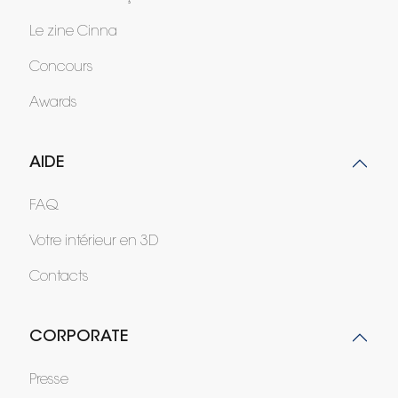
Le zine Cinna
Concours
Awards
AIDE
FAQ
Votre intérieur en 3D
Contacts
CORPORATE
Presse