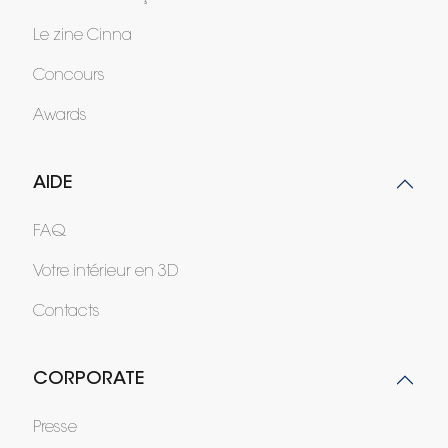
Le zine Cinna
Concours
Awards
AIDE
FAQ
Votre intérieur en 3D
Contacts
CORPORATE
Presse