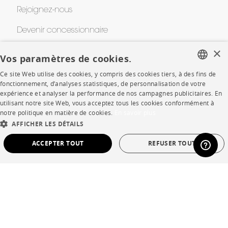
Rejoignez-nous
Devenir concessionnaire
×
Contract
Vos paramètres de cookies.
Ce site Web utilise des cookies, y compris des cookies tiers, à des fins de
FRENCH
fonctionnement, d’analyses statistiques, de personnalisation de votre
SHOP
expérience et analyser la performance de nos campagnes publicitaires. En
ENGLISH
utilisant notre site Web, vous acceptez tous les cookies conformément à
Points de vente
notre politique en matière de cookies.
En savoir plus
DUTCH
AFFICHER LES DÉTAILS
Garanties et SAV
SPANISH
ACCEPTER TOUT
REFUSER TOUT
Ventes privées
STRICTEMENT NÉCESSAIRES
PERFORMANCE
CIBLAGE
FONCTIONNALITÉ
NON CLASSÉ
Langue
français
Pays
France