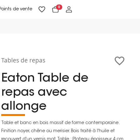
0
Points de vente
Lampadaires & liseuses
Suspensions & appliques
Objets de Décoration
Tables de repas
Eaton Table de
repas avec
allonge
Table et banc en bois massif de forme contemporaine.
Finition noyer, chêne ou merisier. Bois traité à l'huile et
recouvert d'un vernis mat. Table : Plateau épaisseur 4 cm