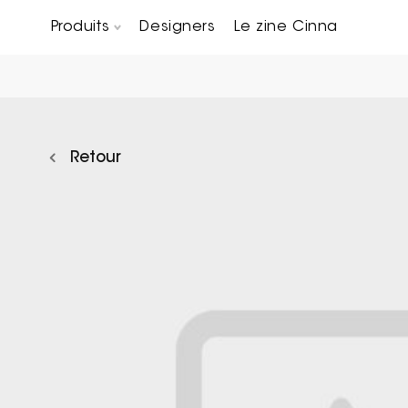
Produits
Designers
Le zine Cinna
Canapés composables
Chaises, bridges & tabourets
Tables basses & Bout de canapés
Retour