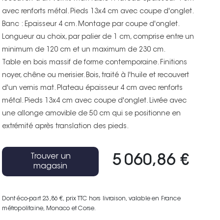
avec renforts métal. Pieds 13x4 cm avec coupe d'onglet.
Banc : Epaisseur 4 cm. Montage par coupe d'onglet.
Longueur au choix, par palier de 1 cm, comprise entre un
minimum de 120 cm et un maximum de 230 cm.
Table en bois massif de forme contemporaine. Finitions
noyer, chêne ou merisier. Bois, traité à l'huile et recouvert
d'un vernis mat. Plateau épaisseur 4 cm avec renforts
métal. Pieds 13x4 cm avec coupe d'onglet. Livrée avec
une allonge amovible de 50 cm qui se positionne en
extrémité après translation des pieds.
Trouver un
5 060,86 €
magasin
Dont éco-part 23,86 €
, prix TTC hors livraison, valable en France
métropolitaine, Monaco et Corse.