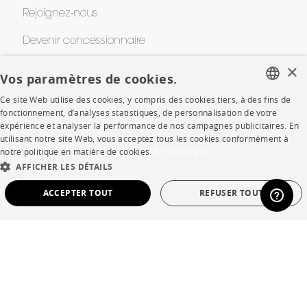
Rejoignez-nous
Devenir concessionnaire
×
Contract
Vos paramètres de cookies.
Ce site Web utilise des cookies, y compris des cookies tiers, à des fins de
FRENCH
fonctionnement, d’analyses statistiques, de personnalisation de votre
SHOP
expérience et analyser la performance de nos campagnes publicitaires. En
ENGLISH
utilisant notre site Web, vous acceptez tous les cookies conformément à
Points de vente
notre politique en matière de cookies.
En savoir plus
DUTCH
AFFICHER LES DÉTAILS
Garanties et SAV
SPANISH
ACCEPTER TOUT
REFUSER TOUT
Ventes privées
STRICTEMENT NÉCESSAIRES
PERFORMANCE
CIBLAGE
FONCTIONNALITÉ
NON CLASSÉ
Langue
français
Pays
France