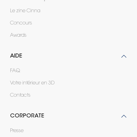
Le zine Cinna
Concours
Awards
AIDE
FAQ
Votre intérieur en 3D
Contacts
CORPORATE
Presse