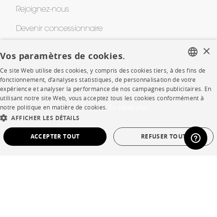
Rejoignez-nous
Devenir concessionnaire
×
Contract
Vos paramètres de cookies.
Ce site Web utilise des cookies, y compris des cookies tiers, à des fins de
FRENCH
fonctionnement, d’analyses statistiques, de personnalisation de votre
SHOP
expérience et analyser la performance de nos campagnes publicitaires. En
ENGLISH
utilisant notre site Web, vous acceptez tous les cookies conformément à
Points de vente
notre politique en matière de cookies.
En savoir plus
DUTCH
AFFICHER LES DÉTAILS
Garanties et SAV
SPANISH
ACCEPTER TOUT
REFUSER TOUT
Ventes privées
STRICTEMENT NÉCESSAIRES
PERFORMANCE
CIBLAGE
FONCTIONNALITÉ
NON CLASSÉ
Langue
français
Pays
France