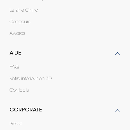
Le zine Cinna
Concours
Awards
AIDE
FAQ
Votre intérieur en 3D
Contacts
CORPORATE
Presse