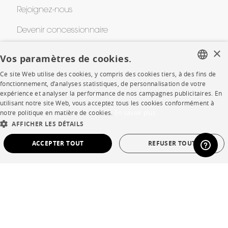
Rejoignez-nous
Devenir concessionnaire
×
Contract
Vos paramètres de cookies.
Ce site Web utilise des cookies, y compris des cookies tiers, à des fins de
FRENCH
fonctionnement, d’analyses statistiques, de personnalisation de votre
SHOP
expérience et analyser la performance de nos campagnes publicitaires. En
ENGLISH
utilisant notre site Web, vous acceptez tous les cookies conformément à
Points de vente
notre politique en matière de cookies.
En savoir plus
DUTCH
AFFICHER LES DÉTAILS
Garanties et SAV
SPANISH
ACCEPTER TOUT
REFUSER TOUT
Ventes privées
STRICTEMENT NÉCESSAIRES
PERFORMANCE
CIBLAGE
FONCTIONNALITÉ
NON CLASSÉ
Langue
français
Pays
France