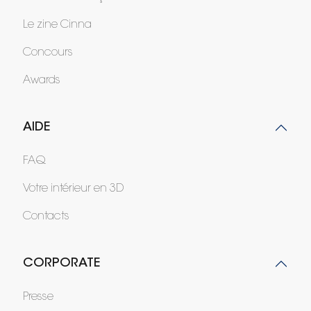
Le zine Cinna
Concours
Awards
AIDE
FAQ
Votre intérieur en 3D
Contacts
CORPORATE
Presse