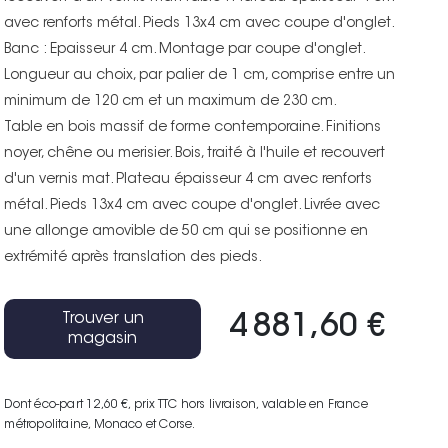
avec renforts métal. Pieds 13x4 cm avec coupe d'onglet.
Banc : Epaisseur 4 cm. Montage par coupe d'onglet.
Longueur au choix, par palier de 1 cm, comprise entre un
minimum de 120 cm et un maximum de 230 cm.
Table en bois massif de forme contemporaine. Finitions
noyer, chêne ou merisier. Bois, traité à l'huile et recouvert
d'un vernis mat. Plateau épaisseur 4 cm avec renforts
métal. Pieds 13x4 cm avec coupe d'onglet. Livrée avec
une allonge amovible de 50 cm qui se positionne en
extrémité après translation des pieds.
Trouver un
4 881,60 €
magasin
Dont éco-part 12,60 €
, prix TTC hors livraison, valable en France
métropolitaine, Monaco et Corse.