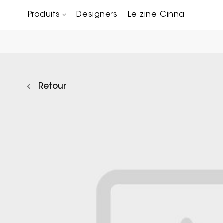
Produits
Designers
Le zine Cinna
Canapés composables
Chaises, bridges & tabourets
Tables basses & Bout de canapés
Retour