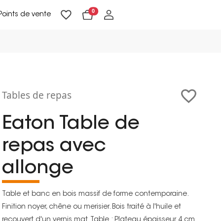
0
Points de vente
Lampadaires & liseuses
Suspensions & appliques
Objets de Décoration
Tables de repas
Eaton Table de
repas avec
allonge
Table et banc en bois massif de forme contemporaine.
Finition noyer, chêne ou merisier. Bois traité à l'huile et
recouvert d'un vernis mat. Table : Plateau épaisseur 4 cm