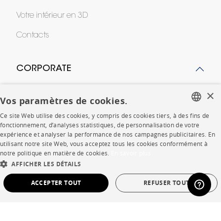
Votre intérieur en 3D
Contacts
CORPORATE
×
Presse
Vos paramètres de cookies.
Rejoignez-nous
Ce site Web utilise des cookies, y compris des cookies tiers, à des fins de
FRENCH
fonctionnement, d’analyses statistiques, de personnalisation de votre
Devenir concessionnaire
expérience et analyser la performance de nos campagnes publicitaires. En
ENGLISH
utilisant notre site Web, vous acceptez tous les cookies conformément à
Contract
notre politique en matière de cookies.
En savoir plus
DUTCH
AFFICHER LES DÉTAILS
SPANISH
ACCEPTER TOUT
REFUSER TOUT
SHOP
STRICTEMENT NÉCESSAIRES
PERFORMANCE
Points de vente