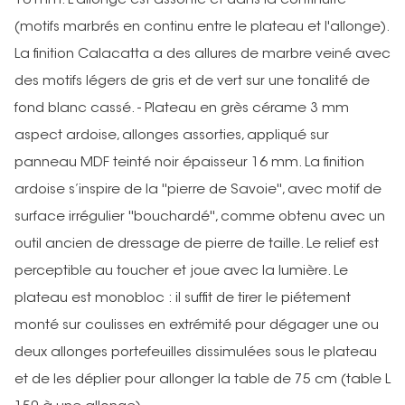
16 mm. L'allonge est assortie et dans la continuité
(motifs marbrés en continu entre le plateau et l'allonge).
La finition Calacatta a des allures de marbre veiné avec
des motifs légers de gris et de vert sur une tonalité de
fond blanc cassé. - Plateau en grès cérame 3 mm
aspect ardoise, allonges assorties, appliqué sur
panneau MDF teinté noir épaisseur 16 mm. La finition
ardoise s’inspire de la ''pierre de Savoie'', avec motif de
surface irrégulier ''bouchardé'', comme obtenu avec un
outil ancien de dressage de pierre de taille. Le relief est
perceptible au toucher et joue avec la lumière. Le
plateau est monobloc : il suffit de tirer le piétement
monté sur coulisses en extrémité pour dégager une ou
deux allonges portefeuilles dissimulées sous le plateau
et de les déplier pour allonger la table de 75 cm (table L