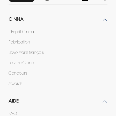
CINNA
L'Esprit Cinna
Fabrication
Savoir-faire français
Le zine Cinna
Concours
Awards
AIDE
FAQ