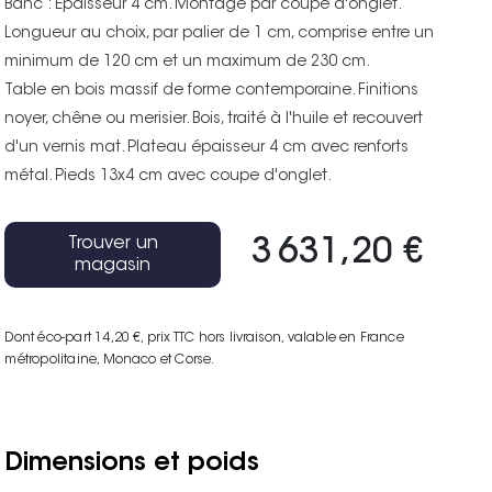
Banc : Epaisseur 4 cm. Montage par coupe d'onglet.
Longueur au choix, par palier de 1 cm, comprise entre un
minimum de 120 cm et un maximum de 230 cm.
Table en bois massif de forme contemporaine. Finitions
noyer, chêne ou merisier. Bois, traité à l'huile et recouvert
d'un vernis mat. Plateau épaisseur 4 cm avec renforts
métal. Pieds 13x4 cm avec coupe d'onglet.
Trouver un
3 631,20 €
magasin
Dont éco-part 14,20 €
, prix TTC hors livraison, valable en France
métropolitaine, Monaco et Corse.
Dimensions et poids