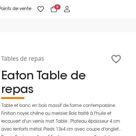
0
Points de vente
Lampadaires & liseuses
Suspensions & appliques
Objets de Décoration
Tables de repas
Eaton Table de
repas
Table et banc en bois massif de forme contemporaine.
Finition noyer, chêne ou merisier. Bois traité à l'huile et
recouvert d'un vernis mat. Table : Plateau épaisseur 4 cm
avec renforts métal. Pieds 13x4 cm avec coupe d'onglet.