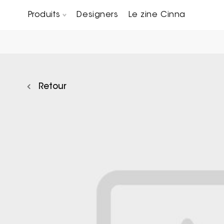
Produits
Designers
Le zine Cinna
Canapés composables
Chaises, bridges & tabourets
Tables basses & Bout de canapés
Retour