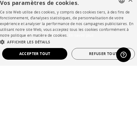
Vos paramètres de cookies.
Ce site Web utilise des cookies, y compris des cookies tiers, à des fins de
FRENCH
SHOP
fonctionnement, d’analyses statistiques, de personnalisation de votre
expérience et analyser la performance de nos campagnes publicitaires. En
ENGLISH
utilisant notre site Web, vous acceptez tous les cookies conformément à
Points de vente
notre politique en matière de cookies.
En savoir plus
DUTCH
AFFICHER LES DÉTAILS
Garanties et SAV
SPANISH
ACCEPTER TOUT
REFUSER TOUT
Ventes privées
STRICTEMENT NÉCESSAIRES
PERFORMANCE
CIBLAGE
FONCTIONNALITÉ
NON CLASSÉ
Langue
français
Pays
France
Strictement nécessaires
Performance
Ciblage
Fonctionnalité
*Conditions des offres
Non classé
Mentions légales
Les cookies strictement nécessaires permettent des fonctionnalités de base du site
Web telles que la connexion des utilisateurs et la gestion des comptes. Le site Web
Conditions générales de vente
ne peut pas être utilisé correctement sans les cookies strictement nécessaires.