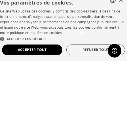
Vos paramètres de cookies.
Ce site Web utilise des cookies, y compris des cookies tiers, à des fins de
FRENCH
SHOP
fonctionnement, d’analyses statistiques, de personnalisation de votre
expérience et analyser la performance de nos campagnes publicitaires. En
ENGLISH
utilisant notre site Web, vous acceptez tous les cookies conformément à
Points de vente
notre politique en matière de cookies.
En savoir plus
DUTCH
AFFICHER LES DÉTAILS
Garanties et SAV
SPANISH
ACCEPTER TOUT
REFUSER TOUT
Ventes privées
STRICTEMENT NÉCESSAIRES
PERFORMANCE
CIBLAGE
FONCTIONNALITÉ
NON CLASSÉ
Langue
français
Pays
France
Strictement nécessaires
Performance
Ciblage
Fonctionnalité
*Conditions des offres
Non classé
Mentions légales
Les cookies strictement nécessaires permettent des fonctionnalités de base du site
Web telles que la connexion des utilisateurs et la gestion des comptes. Le site Web
Conditions générales de vente
ne peut pas être utilisé correctement sans les cookies strictement nécessaires.