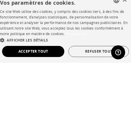
Vos paramètres de cookies.
Ce site Web utilise des cookies, y compris des cookies tiers, à des fins de
FRENCH
SHOP
fonctionnement, d’analyses statistiques, de personnalisation de votre
expérience et analyser la performance de nos campagnes publicitaires. En
ENGLISH
utilisant notre site Web, vous acceptez tous les cookies conformément à
Points de vente
notre politique en matière de cookies.
En savoir plus
DUTCH
AFFICHER LES DÉTAILS
Garanties et SAV
SPANISH
ACCEPTER TOUT
REFUSER TOUT
Ventes privées
STRICTEMENT NÉCESSAIRES
PERFORMANCE
CIBLAGE
FONCTIONNALITÉ
NON CLASSÉ
Langue
français
Pays
France
Strictement nécessaires
Performance
Ciblage
Fonctionnalité
*Conditions des offres
Non classé
Mentions légales
Les cookies strictement nécessaires permettent des fonctionnalités de base du site
Web telles que la connexion des utilisateurs et la gestion des comptes. Le site Web
Conditions générales de vente
ne peut pas être utilisé correctement sans les cookies strictement nécessaires.